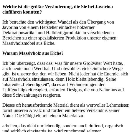
Welche ist die größte Veränderung, die Sie bei Javorina
einführen konnten?
Ich betrachte den wichtigsten Wandel als den Übergang von
Javorina von einem Hersteller einfacher hölzerner
Dekorationsartikel und Halbfertigprodukte in verschiedenen
Bereichen zu einer spezialisierten Produktion unserer eigenen
Massivholzmöbel aus Eiche.
Warum Massivholz aus Eiche?
Ich bin überzeugt, dass das, was für unsere Großväter Wert hatte,
auch heute noch Wert hat. Und obwohl es viele einfachere Wege
gibt, ist unserer der, den wir lieben. Nicht jeder hat die Energie, sich
auf Massivholz einzulassen, denn Holz bleibt lebendig. Seine
inhärente „Lebendigkeit“, da es auf Veränderungen der
Luftfeuchtigkeit reagiert, erfordert Designs, die von Natur aus auf
diese Schwankungen reagieren.
Dieses oft herausfordernde Material dient als wertvoller Lehrmeister,
formt unseren Ansatz und fördert ein tieferes Verständnis seiner
Natur. Die Fähigkeit, mit einem Material zu
arbeiten, das nicht nur lebendig, sondern auch duftend, organisch
und wirklich einzigartig ist, wird zunehmend seltener.