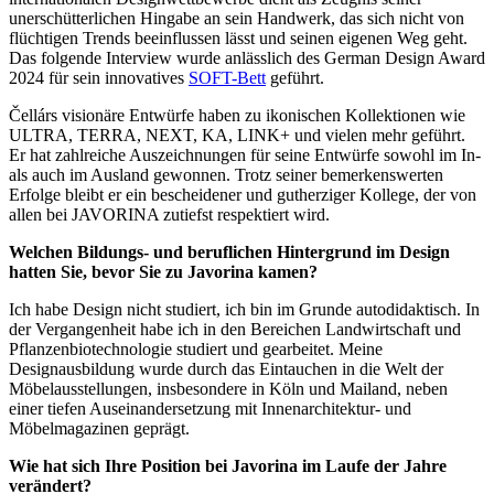
unerschütterlichen Hingabe an sein Handwerk, das sich nicht von
flüchtigen Trends beeinflussen lässt und seinen eigenen Weg geht.
Das folgende Interview wurde anlässlich des German Design Award
2024 für sein innovatives
SOFT-Bett
geführt.
Čellárs visionäre Entwürfe haben zu ikonischen Kollektionen wie
ULTRA, TERRA, NEXT, KA, LINK+ und vielen mehr geführt.
Er hat zahlreiche Auszeichnungen für seine Entwürfe sowohl im In-
als auch im Ausland gewonnen. Trotz seiner bemerkenswerten
Erfolge bleibt er ein bescheidener und gutherziger Kollege, der von
allen bei JAVORINA zutiefst respektiert wird.
Welchen Bildungs- und beruflichen Hintergrund im Design
hatten Sie, bevor Sie zu Javorina kamen?
Ich habe Design nicht studiert, ich bin im Grunde autodidaktisch. In
der Vergangenheit habe ich in den Bereichen Landwirtschaft und
Pflanzenbiotechnologie studiert und gearbeitet. Meine
Designausbildung wurde durch das Eintauchen in die Welt der
Möbelausstellungen, insbesondere in Köln und Mailand, neben
einer tiefen Auseinandersetzung mit Innenarchitektur- und
Möbelmagazinen geprägt.
Wie hat sich Ihre Position bei Javorina im Laufe der Jahre
verändert?