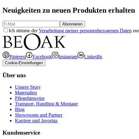
Neuigkeiten zu neuen Produkten erhalten
Abonnieren
Ich stimme der
Verarbeitung meiner personenbezogenen Daten
zum
Pinterest
Facebook
Instagram
LinkedIn
Cookie-Einstellungen
Über uns
Unsere Story
Materialien
Pflegehinweise
Transport, Handling & Montage
Blog
Showrooms und Partner
Karriere und Javorina
Kundenservice