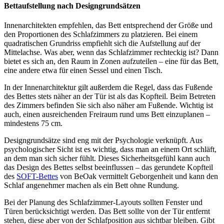
Bettaufstellung nach Designgrundsätzen
Innenarchitekten empfehlen, das Bett entsprechend der Größe und
den Proportionen des Schlafzimmers zu platzieren. Bei einem
quadratischen Grundriss empfiehlt sich die Aufstellung auf der
Mittelachse. Was aber, wenn das Schlafzimmer rechteckig ist? Dann
bietet es sich an, den Raum in Zonen aufzuteilen – eine für das Bett,
eine andere etwa für einen Sessel und einen Tisch.
In der Innenarchitektur gilt außerdem die Regel, dass das Fußende
des Bettes stets näher an der Tür ist als das Kopfteil. Beim Betreten
des Zimmers befinden Sie sich also näher am Fußende. Wichtig ist
auch, einen ausreichenden Freiraum rund ums Bett einzuplanen –
mindestens 75 cm.
Designgrundsätze sind eng mit der Psychologie verknüpft. Aus
psychologischer Sicht ist es wichtig, dass man an einem Ort schläft,
an dem man sich sicher fühlt. Dieses Sicherheitsgefühl kann auch
das Design des Bettes selbst beeinflussen – das gerundete Kopfteil
des
SOFT-Bettes
von BeOak vermittelt Geborgenheit und kann den
Schlaf angenehmer machen als ein Bett ohne Rundung.
Bei der Planung des Schlafzimmer-Layouts sollten Fenster und
Türen berücksichtigt werden. Das Bett sollte von der Tür entfernt
stehen, diese aber von der Schlafposition aus sichtbar bleiben. Gibt