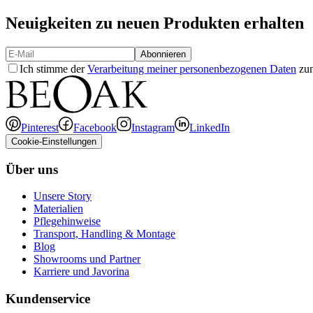
Neuigkeiten zu neuen Produkten erhalten
Abonnieren
Ich stimme der
Verarbeitung meiner personenbezogenen Daten
zum
Pinterest
Facebook
Instagram
LinkedIn
Cookie-Einstellungen
Über uns
Unsere Story
Materialien
Pflegehinweise
Transport, Handling & Montage
Blog
Showrooms und Partner
Karriere und Javorina
Kundenservice