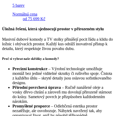
5 barev
Normálná cena
od
75 699 Kč
Úložná řešení, která sjednocují prostor v přirozeném stylu
Masivní dubové komody a TV stolky přinášejí pocit řádu a klidu do
ložnic i obývacích prostor. Každý kus odráží inovativní přístup k
detailu, který respektuje živou povahu dubu.
Proč si vybrat naše skříňky a komody?
Precizní konstrukce
– Výrobní technologie umožňuje
montáž bez jediné viditelné skrutky či rušivého spoje. Čistota
z každého úhlu – skryté detaily jsou oslavou sofistikovaného
designu.
Přírodní povrchová úprava
– Ručně nanášené oleje a
vosky dřevo chrání a zároveň mu dovolují přirozeně stárnout
do krásy. Sametový povrch je přizpůsoben každodenním
nárokům.
Promyšlené proporce
– Odlehčená estetika prostor
nezatěžuje, ale osvobozuje. Nábytek navržený tak, aby
organizoval život, aniž by působil těžkopádně.