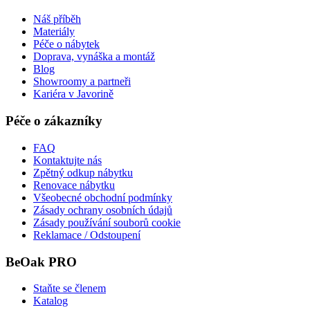
Náš příběh
Materiály
Péče o nábytek
Doprava, vynáška a montáž
Blog
Showroomy a partneři
Kariéra v Javorině
Péče o zákazníky
FAQ
Kontaktujte nás
Zpětný odkup nábytku
Renovace nábytku
Všeobecné obchodní podmínky
Zásady ochrany osobních údajů
Zásady používání souborů cookie
Reklamace / Odstoupení
BeOak PRO
Staňte se členem
Katalog