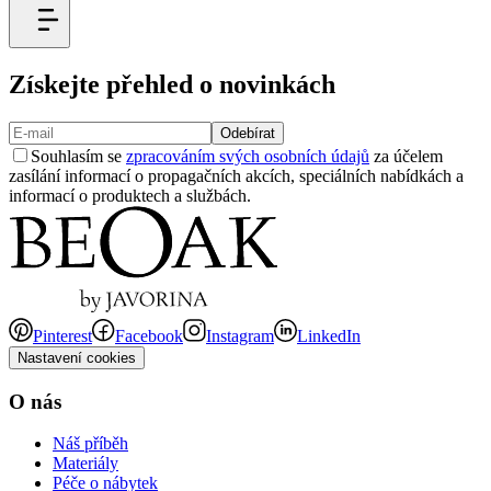
Získejte přehled o novinkách
Odebírat
Souhlasím se
zpracováním svých osobních údajů
za účelem
zasílání informací o propagačních akcích, speciálních nabídkách a
informací o produktech a službách.
Pinterest
Facebook
Instagram
LinkedIn
Nastavení cookies
O nás
Náš příběh
Materiály
Péče o nábytek