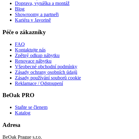
Doprava, vynáška a montáž
Blog
Showroomy a partneři
Kariéra v Javorině
Péče o zákazníky
FAQ
Kontaktujte nás
Zpětný odkup nábytku
Renovace nábytku
Všeobecné obchodní podmínky
Zásady ochrany osobních údajů
Zásady používání souborů cookie
Reklamace / Odstoupení
BeOak PRO
Staňte se členem
Katalog
Adresa
BeOak Prague s.r.o.