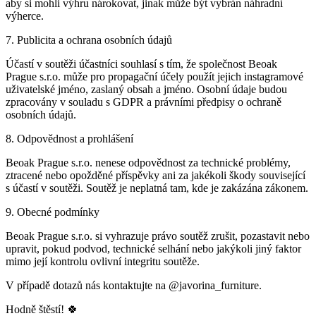
aby si mohli výhru nárokovat, jinak může být vybrán náhradní
výherce.
7. Publicita a ochrana osobních údajů
Účastí v soutěži účastníci souhlasí s tím, že společnost Beoak
Prague s.r.o. může pro propagační účely použít jejich instagramové
uživatelské jméno, zaslaný obsah a jméno. Osobní údaje budou
zpracovány v souladu s GDPR a právními předpisy o ochraně
osobních údajů.
8. Odpovědnost a prohlášení
Beoak Prague s.r.o. nenese odpovědnost za technické problémy,
ztracené nebo opožděné příspěvky ani za jakékoli škody související
s účastí v soutěži. Soutěž je neplatná tam, kde je zakázána zákonem.
9. Obecné podmínky
Beoak Prague s.r.o. si vyhrazuje právo soutěž zrušit, pozastavit nebo
upravit, pokud podvod, technické selhání nebo jakýkoli jiný faktor
mimo její kontrolu ovlivní integritu soutěže.
V případě dotazů nás kontaktujte na @javorina_furniture.
Hodně štěstí! 🍀