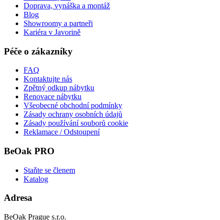
Doprava, vynáška a montáž
Blog
Showroomy a partneři
Kariéra v Javorině
Péče o zákazníky
FAQ
Kontaktujte nás
Zpětný odkup nábytku
Renovace nábytku
Všeobecné obchodní podmínky
Zásady ochrany osobních údajů
Zásady používání souborů cookie
Reklamace / Odstoupení
BeOak PRO
Staňte se členem
Katalog
Adresa
BeOak Prague s.r.o.