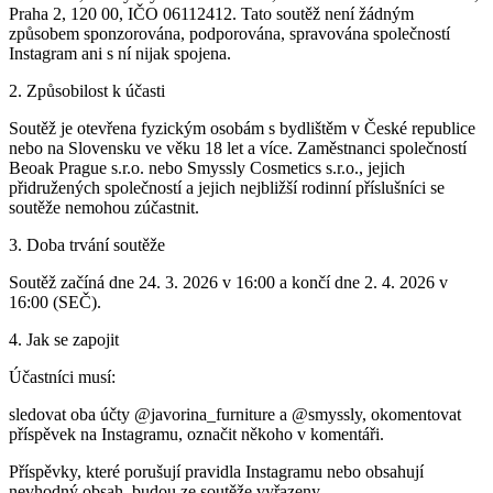
Praha 2, 120 00, IČO 06112412. Tato soutěž není žádným
způsobem sponzorována, podporována, spravována společností
Instagram ani s ní nijak spojena.
2. Způsobilost k účasti
Soutěž je otevřena fyzickým osobám s bydlištěm v České republice
nebo na Slovensku ve věku 18 let a více. Zaměstnanci společností
Beoak Prague s.r.o. nebo Smyssly Cosmetics s.r.o., jejich
přidružených společností a jejich nejbližší rodinní příslušníci se
soutěže nemohou zúčastnit.
3. Doba trvání soutěže
Soutěž začíná dne 24. 3. 2026 v 16:00 a končí dne 2. 4. 2026 v
16:00 (SEČ).
4. Jak se zapojit
Účastníci musí:
sledovat oba účty @javorina_furniture a @smyssly, okomentovat
příspěvek na Instagramu, označit někoho v komentáři.
Příspěvky, které porušují pravidla Instagramu nebo obsahují
nevhodný obsah, budou ze soutěže vyřazeny.