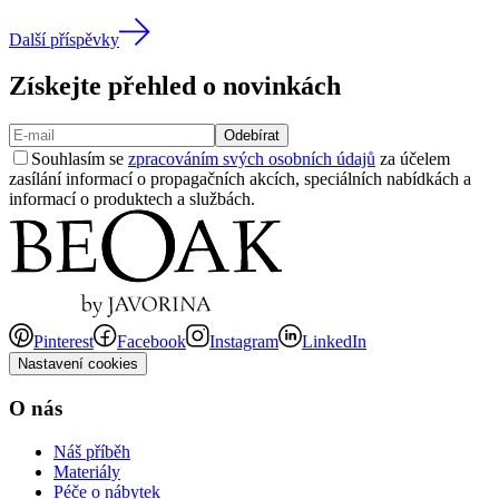
Další příspěvky
Získejte přehled o novinkách
Odebírat
Souhlasím se
zpracováním svých osobních údajů
za účelem
zasílání informací o propagačních akcích, speciálních nabídkách a
informací o produktech a službách.
Pinterest
Facebook
Instagram
LinkedIn
Nastavení cookies
O nás
Náš příběh
Materiály
Péče o nábytek