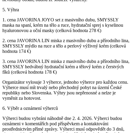
5. Výhra
1. cena JAVORINA JOYO set z masivního dubu, SMYSSLY
maska na spaní, krém na tělo a ruce, hydratační sprej s kyselinou
hyaluronovou a oční masky (celková hodnota 278 €)
2. cena JAVORINA LIN miska z masivního dubu a přírodního lina,
SMYSSLY mýdlo na ruce a tělo a perlový výživný krém (celková
hodnota 174 €)
3. cena JAVORINA LIN miska z masivního dubu a přírodního lina,
SMYSSLY hedvábný hydratační krém a tělový krém z čerstvých
fíků (celková hodnota 178 €)
Organizátor vylosuje 3 výherce, jednoho výherce pro každou cenu.
Výherce musí mít trvalý nebo přechodný pobyt na území České
republiky nebo Slovenska. Výhry jsou nepřenosné a nelze je
vyměnit za hotovost.
6. Výběr a oznámení výherců
Výherci budou vybráni náhodně dne 2. 4. 2026. Výherci budou
oznámeni v komentářích pod příspěvkem a kontaktováni
prostřednictvím přímé zprávy. Výherci musí odpovědět do 3 dnů,