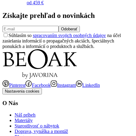
od
459 €
Získajte prehľad o novinkách
Odoberať
Súhlasím so
spracovaním svojich osobných údajov
na účel
zasielania informácií o propagačných akciách, špeciálnych
ponukách a informácií o produktoch a službách.
Pinterest
Facebook
Instagram
LinkedIn
Nastavenia cookies
O Nás
Náš príbeh
Materiály
Starostlivosť o nábytok
Doprava, vynáška a montáž