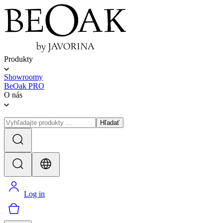
Produkty
Showroomy
BeOak PRO
O nás
Hľadať
Log in