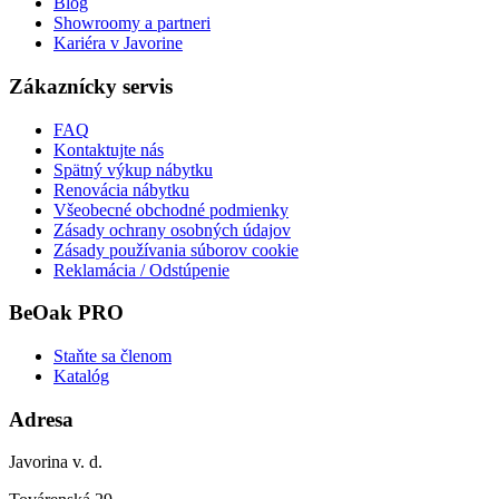
Blog
Showroomy a partneri
Kariéra v Javorine
Zákaznícky servis
FAQ
Kontaktujte nás
Spätný výkup nábytku
Renovácia nábytku
Všeobecné obchodné podmienky
Zásady ochrany osobných údajov
Zásady používania súborov cookie
Reklamácia / Odstúpenie
BeOak PRO
Staňte sa členom
Katalóg
Adresa
Javorina v. d.