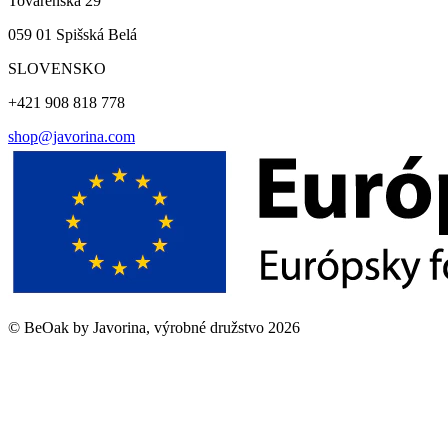
Továrenská 29
059 01 Spišská Belá
SLOVENSKO
+421 908 818 778
shop@javorina.com
©
BeOak by Javorina, výrobné družstvo
2026