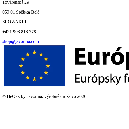
Továrenská 29
059 01 Spišská Belá
SLOWAKEI
+421 908 818 778
shop@javorina.com
©
BeOak by Javorina, výrobné družstvo
2026