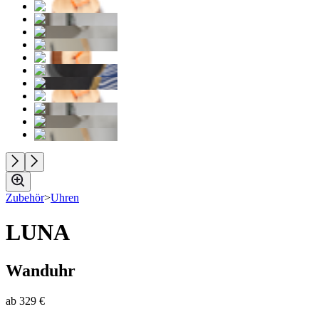
Zubehör
>
Uhren
LUNA
Wanduhr
ab
329 €