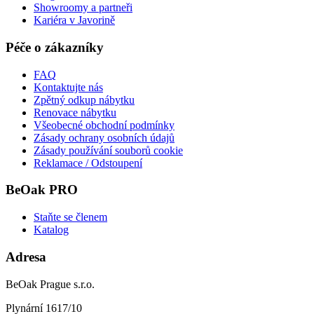
Showroomy a partneři
Kariéra v Javorině
Péče o zákazníky
FAQ
Kontaktujte nás
Zpětný odkup nábytku
Renovace nábytku
Všeobecné obchodní podmínky
Zásady ochrany osobních údajů
Zásady používání souborů cookie
Reklamace / Odstoupení
BeOak PRO
Staňte se členem
Katalog
Adresa
BeOak Prague s.r.o.
Plynární 1617/10