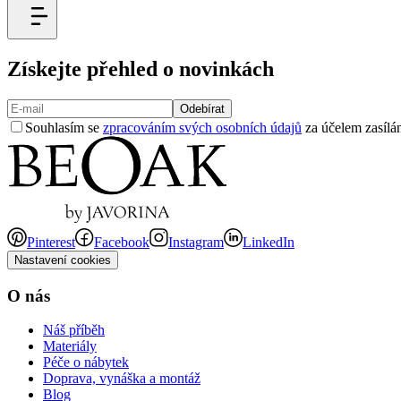
Získejte přehled o novinkách
Odebírat
Souhlasím se
zpracováním svých osobních údajů
za účelem zasílán
Pinterest
Facebook
Instagram
LinkedIn
Nastavení cookies
O nás
Náš příběh
Materiály
Péče o nábytek
Doprava, vynáška a montáž
Blog