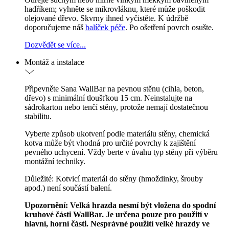
hadříkem; vyhněte se mikrovláknu, které může poškodit
olejované dřevo. Skvrny ihned vyčistěte. K údržbě
doporučujeme náš
balíček péče
. Po ošetření povrch osušte.
Dozvědět se více...
Montáž a instalace
Připevněte Sana WallBar na pevnou stěnu (cihla, beton,
dřevo) s minimální tloušťkou 15 cm. Neinstalujte na
sádrokarton nebo tenčí stěny, protože nemají dostatečnou
stabilitu.
Vyberte způsob ukotvení podle materiálu stěny, chemická
kotva může být vhodná pro určité povrchy k zajištění
pevného uchycení. Vždy berte v úvahu typ stěny při výběru
montážní techniky.
Důležité: Kotvicí materiál do stěny (hmoždinky, šrouby
apod.) není součástí balení.
Upozornění: Velká hrazda nesmí být vložena do spodní
kruhové části WallBar. Je určena pouze pro použití v
hlavní, horní části. Nesprávné použití velké hrazdy ve