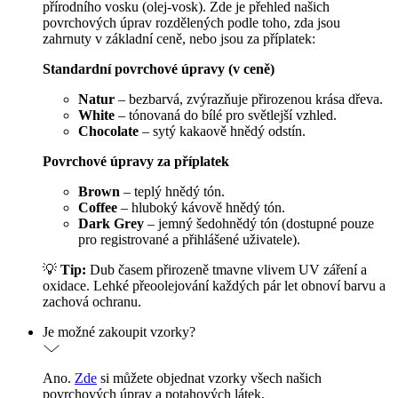
přírodního vosku (olej-vosk). Zde je přehled našich
povrchových úprav rozdělených podle toho, zda jsou
zahrnuty v základní ceně, nebo jsou za příplatek:
Standardní povrchové úpravy (v ceně)
Natur
– bezbarvá, zvýrazňuje přirozenou krása dřeva.
White
– tónovaná do bílé pro světlejší vzhled.
Chocolate
– sytý kakaově hnědý odstín.
Povrchové úpravy za příplatek
Brown
– teplý hnědý tón.
Coffee
– hluboký kávově hnědý tón.
Dark Grey
– jemný šedohnědý tón (dostupné pouze
pro registrované a přihlášené uživatele).
💡
Tip:
Dub časem přirozeně tmavne vlivem UV záření a
oxidace. Lehké přeoolejování každých pár let obnoví barvu a
zachová ochranu.
Je možné zakoupit vzorky?
Ano.
Zde
si můžete objednat vzorky všech našich
povrchových úprav a potahových látek.