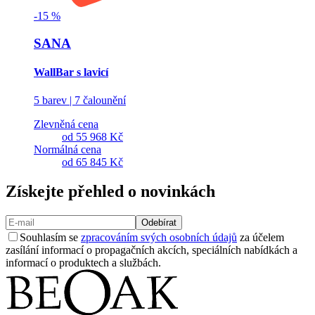
-
15
%
SANA
WallBar s lavicí
5 barev | 7 čalounění
Zlevněná cena
od
55 968 Kč
Normálná cena
od
65 845 Kč
Získejte přehled o novinkách
Odebírat
Souhlasím se
zpracováním svých osobních údajů
za účelem
zasílání informací o propagačních akcích, speciálních nabídkách a
informací o produktech a službách.