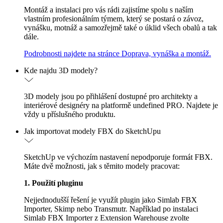
Montáž a instalaci pro vás rádi zajistíme spolu s naším
vlastním profesionálním týmem, který se postará o závoz,
vynášku, motnáž a samozřejmě také o úklid všech obalů a tak
dále.
Podrobnosti najdete na stránce Doprava, vynáška a montáž.
Kde najdu 3D modely?
3D modely jsou po přihlášení dostupné pro architekty a
interiérové designéry na platformě undefined PRO. Najdete je
vždy u příslušného produktu.
Jak importovat modely FBX do SketchUpu
SketchUp ve výchozím nastavení nepodporuje formát FBX.
Máte dvě možnosti, jak s těmito modely pracovat:
1. Použití pluginu
Nejjednodušší řešení je využít plugin jako Simlab FBX
Importer, Skimp nebo Transmutr. Například po instalaci
Simlab FBX Importer z Extension Warehouse zvolte