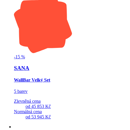
-
15
%
SANA
WallBar Velký Set
5 barev
Zlevněná cena
od
45 853 Kč
Normálná cena
od
53 945 Kč