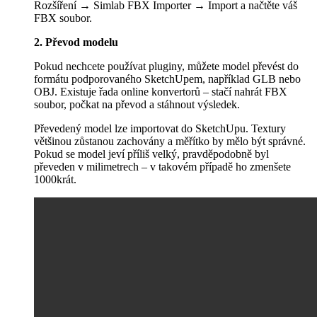
Rozšíření → Simlab FBX Importer → Import a načtěte váš
FBX soubor.
2. Převod modelu
Pokud nechcete používat pluginy, můžete model převést do
formátu podporovaného SketchUpem, například GLB nebo
OBJ. Existuje řada online konvertorů – stačí nahrát FBX
soubor, počkat na převod a stáhnout výsledek.
Převedený model lze importovat do SketchUpu. Textury
většinou zůstanou zachovány a měřítko by mělo být správné.
Pokud se model jeví příliš velký, pravděpodobně byl
převeden v milimetrech – v takovém případě ho zmenšete
1000krát.