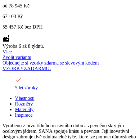
od
78 945 Kč
67 103 Kč
55 457 Kč
bez DPH
Výroba 6 až 8 týdnů.
Více.
Zvolit variantu
Objednejte si vzorky zdarma se slevovým kódem
VZORKYZADARMO.
5 let záruky
Vlastnosti
Rozměry
Materiály
Inspirace
Vyrobeno z prvotřídního masivního dubu a zpevněno skrytým
ocelovým jádrem, SANA spojuje krásu a pevnost. Její inovativní
design zahrnuje dvě odnímatelné tyče, které lze pomocí důmyslného