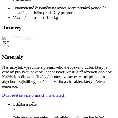
Odnímatelné čalounění na lavici, které přidává pohodlí a
usnadňuje údržbu pro každý prostor
Maximální nosnost: 150 kg
Rozměry
Materiály
Náš nábytek vyrábíme z prémiového evropského dubu, který je
ceněný pro svou pevnost, nadčasovou krásu a přirozenou odolnost.
Každý kus dřeva pečlivě vybíráme a zpracováváme přímo u nás,
abychom zajistili výjimečnou kvalitu a charakter, který přetrvá
generace.
Dozvědět se více o našich materiálech
Údržba a péče
Otírejte suchým nebo mírně vlhkým měkkým bavlněným