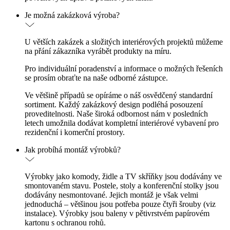
Je možná zakázková výroba?
U větších zakázek a složitých interiérových projektů můžeme
na přání zákazníka vyrábět produkty na míru.
Pro individuální poradenství a informace o možných řešeních
se prosím obraťte na naše odborné zástupce.
Ve většině případů se opíráme o náš osvědčený standardní
sortiment. Každý zakázkový design podléhá posouzení
proveditelnosti. Naše široká odbornost nám v posledních
letech umožnila dodávat kompletní interiérové vybavení pro
rezidenční i komerční prostory.
Jak probíhá montáž výrobků?
Výrobky jako komody, židle a TV skříňky jsou dodávány ve
smontovaném stavu. Postele, stoly a konferenční stolky jsou
dodávány nesmontované. Jejich montáž je však velmi
jednoduchá – většinou jsou potřeba pouze čtyři šrouby (viz
instalace). Výrobky jsou baleny v pětivrstvém papírovém
kartonu s ochranou rohů.