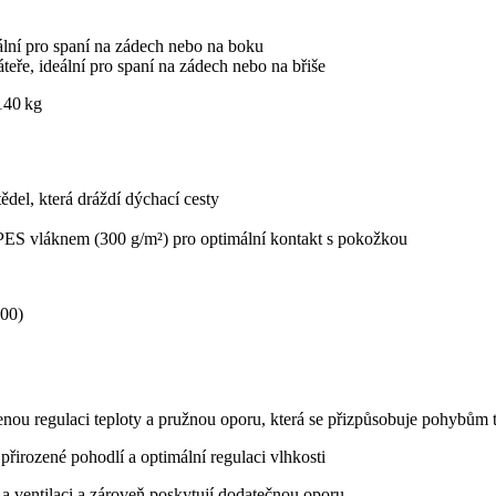
ální pro spaní na zádech nebo na boku
eře, ideální pro spaní na zádech nebo na břiše
140 kg
del, která dráždí dýchací cesty
ES vláknem (300 g/m²) pro optimální kontakt s pokožkou
00)
zenou regulaci teploty a pružnou oporu, která se přizpůsobuje pohybům t
přirozené pohodlí a optimální regulaci vlhkosti
 a ventilaci a zároveň poskytují dodatečnou oporu