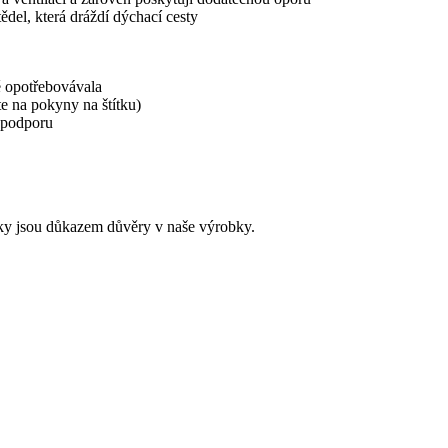
del, která dráždí dýchací cesty
ě opotřebovávala
e na pokyny na štítku)
 podporu
ky jsou důkazem důvěry v naše výrobky.