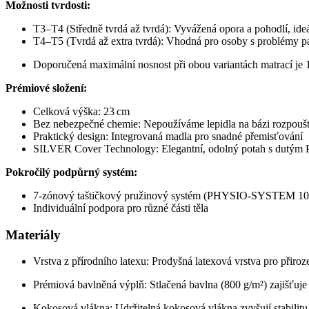
Možnosti tvrdosti:
T3–T4 (Středně tvrdá až tvrdá): Vyvážená opora a pohodlí, ide
T4–T5 (Tvrdá až extra tvrdá): Vhodná pro osoby s problémy pát
Doporučená maximální nosnost při obou variantách matrací je 
Prémiové složení:
Celková výška: 23 cm
Bez nebezpečné chemie: Nepoužíváme lepidla na bázi rozpouště
Praktický design: Integrovaná madla pro snadné přemisťování
SILVER Cover Technology: Elegantní, odolný potah s dutým P
Pokročilý podpůrný systém:
7-zónový taštičkový pružinový systém (PHYSIO-SYSTEM 10
Individuální podpora pro různé části těla
Materiály
Vrstva z přírodního latexu: Prodyšná latexová vrstva pro přiro
Prémiová bavlněná výplň: Stlačená bavlna (800 g/m²) zajišťuje 
Kokosová vlákna: Udržitelná kokosová vlákna zvyšují stabilitu