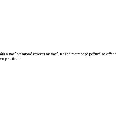
álů v naší prémiové kolekci matrací. Každá matrace je pečlivě navržena
mu prostředí.