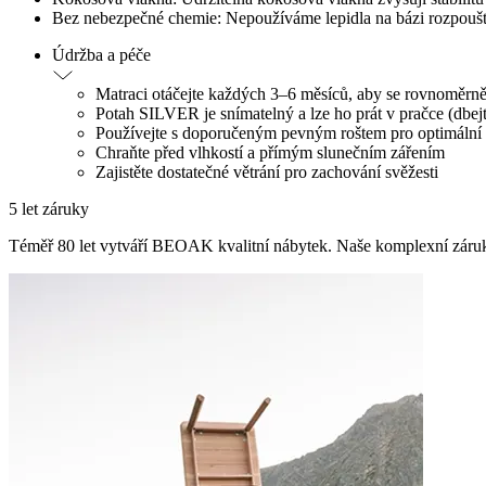
Bez nebezpečné chemie: Nepoužíváme lepidla na bázi rozpouště
Údržba a péče
Matraci otáčejte každých 3–6 měsíců, aby se rovnoměrn
Potah SILVER je snímatelný a lze ho prát v pračce (dbejt
Používejte s doporučeným pevným roštem pro optimální
Chraňte před vlhkostí a přímým slunečním zářením
Zajistěte dostatečné větrání pro zachování svěžesti
5 let záruky
Téměř 80 let vytváří BEOAK kvalitní nábytek. Naše komplexní záru