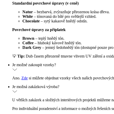
Standardní povrchové úpravy (v ceně)
Natur
– bezbarvá, zvýrazňuje přirozenou krása dřeva.
White
– tónovaná do bílé pro světlejší vzhled.
Chocolate
– sytý kakaově hnědý odstín.
Povrchové úpravy za příplatek
Brown
– teplý hnědý tón.
Coffee
– hluboký kávově hnědý tón.
Dark Grey
– jemný šedohnědý tón (dostupné pouze pro re
💡
Tip:
Dub časem přirozeně tmavne vlivem UV záření a oxidac
Je možné zakoupit vzorky?
Ano.
Zde
si můžete objednat vzorky všech našich povrchových
Je možná zakázková výroba?
U větších zakázek a složitých interiérových projektů můžeme n
Pro individuální poradenství a informace o možných řešeních s