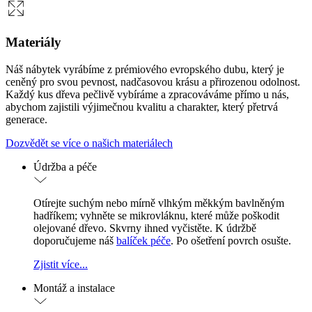
Materiály
Náš nábytek vyrábíme z prémiového evropského dubu, který je
ceněný pro svou pevnost, nadčasovou krásu a přirozenou odolnost.
Každý kus dřeva pečlivě vybíráme a zpracováváme přímo u nás,
abychom zajistili výjimečnou kvalitu a charakter, který přetrvá
generace.
Dozvědět se více o našich materiálech
Údržba a péče
Otírejte suchým nebo mírně vlhkým měkkým bavlněným
hadříkem; vyhněte se mikrovláknu, které může poškodit
olejované dřevo. Skvrny ihned vyčistěte. K údržbě
doporučujeme náš
balíček péče
. Po ošetření povrch osušte.
Zjistit více...
Montáž a instalace