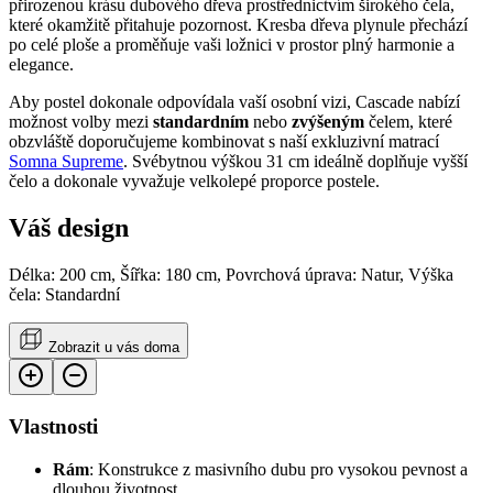
přirozenou krásu dubového dřeva prostřednictvím širokého čela,
které okamžitě přitahuje pozornost. Kresba dřeva plynule přechází
po celé ploše a proměňuje vaši ložnici v prostor plný harmonie a
elegance.
Aby postel dokonale odpovídala vaší osobní vizi, Cascade nabízí
možnost volby mezi
standardním
nebo
zvýšeným
čelem, které
obzvláště doporučujeme kombinovat s naší exkluzivní matrací
Somna Supreme
. Svébytnou výškou 31 cm ideálně doplňuje vyšší
čelo a dokonale vyvažuje velkolepé proporce postele.
Váš design
Délka: 200 cm, Šířka: 180 cm, Povrchová úprava: Natur, Výška
čela: Standardní
Zobrazit u vás doma
Vlastnosti
Rám
: Konstrukce z masivního dubu pro vysokou pevnost a
dlouhou životnost