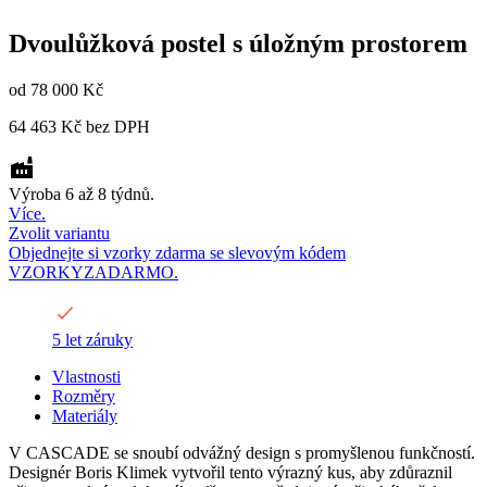
Dvoulůžková postel s úložným prostorem
od
78 000 Kč
64 463 Kč
bez DPH
Výroba 6 až 8 týdnů.
Více.
Zvolit variantu
Objednejte si vzorky zdarma se slevovým kódem
VZORKYZADARMO.
5 let záruky
Vlastnosti
Rozměry
Materiály
V CASCADE se snoubí odvážný design s promyšlenou funkčností.
Designér Boris Klimek vytvořil tento výrazný kus, aby zdůraznil