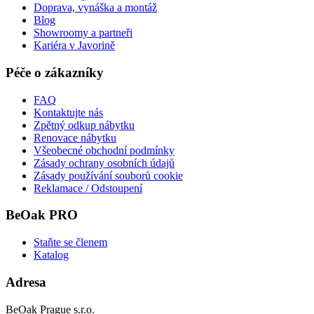
Doprava, vynáška a montáž
Blog
Showroomy a partneři
Kariéra v Javorině
Péče o zákazníky
FAQ
Kontaktujte nás
Zpětný odkup nábytku
Renovace nábytku
Všeobecné obchodní podmínky
Zásady ochrany osobních údajů
Zásady používání souborů cookie
Reklamace / Odstoupení
BeOak PRO
Staňte se členem
Katalog
Adresa
BeOak Prague s.r.o.