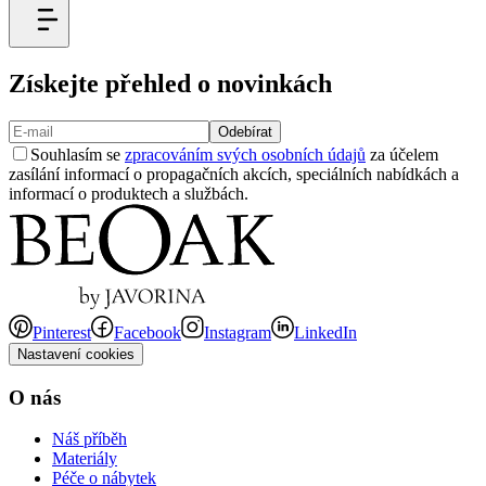
Získejte přehled o novinkách
Odebírat
Souhlasím se
zpracováním svých osobních údajů
za účelem
zasílání informací o propagačních akcích, speciálních nabídkách a
informací o produktech a službách.
Pinterest
Facebook
Instagram
LinkedIn
Nastavení cookies
O nás
Náš příběh
Materiály
Péče o nábytek