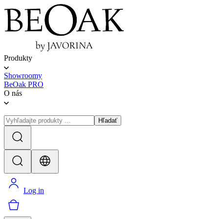
Produkty
Showroomy
BeOak PRO
O nás
Hľadať
Log in