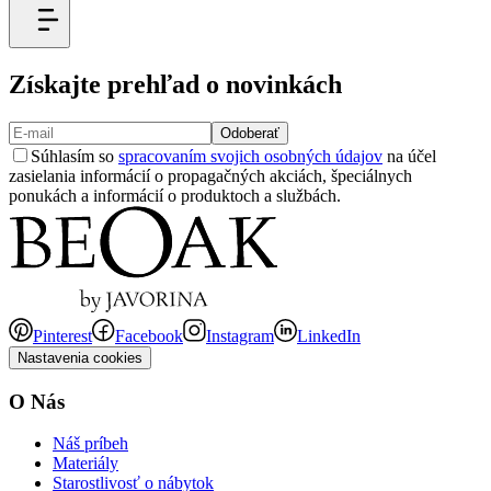
Získajte prehľad o novinkách
Odoberať
Súhlasím so
spracovaním svojich osobných údajov
na účel
zasielania informácií o propagačných akciách, špeciálnych
ponukách a informácií o produktoch a službách.
Pinterest
Facebook
Instagram
LinkedIn
Nastavenia cookies
O Nás
Náš príbeh
Materiály
Starostlivosť o nábytok