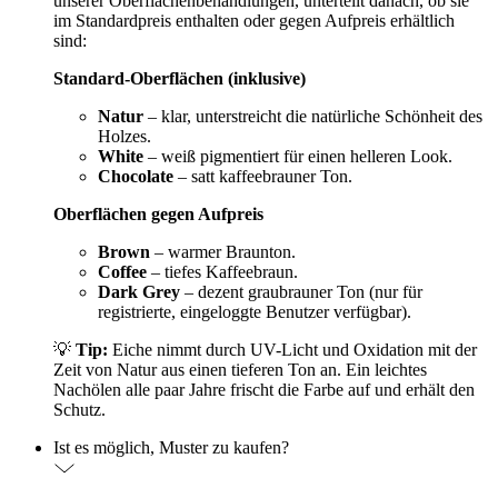
unserer Oberflächenbehandlungen, unterteilt danach, ob sie
im Standardpreis enthalten oder gegen Aufpreis erhältlich
sind:
Standard-Oberflächen (inklusive)
Natur
– klar, unterstreicht die natürliche Schönheit des
Holzes.
White
– weiß pigmentiert für einen helleren Look.
Chocolate
– satt kaffeebrauner Ton.
Oberflächen gegen Aufpreis
Brown
– warmer Braunton.
Coffee
– tiefes Kaffeebraun.
Dark Grey
– dezent graubrauner Ton (nur für
registrierte, eingeloggte Benutzer verfügbar).
💡
Tip:
Eiche nimmt durch UV-Licht und Oxidation mit der
Zeit von Natur aus einen tieferen Ton an. Ein leichtes
Nachölen alle paar Jahre frischt die Farbe auf und erhält den
Schutz.
Ist es möglich, Muster zu kaufen?