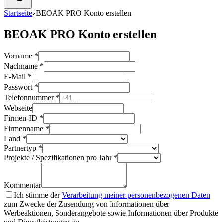
Startseite
BEOAK PRO Konto erstellen
BEOAK PRO Konto erstellen
Vorname
*
Nachname
*
E-Mail
*
Passwort
*
Telefonnummer
*
Webseite
Firmen-ID
*
Firmenname
*
Land
*
Partnertyp
*
Projekte / Spezifikationen pro Jahr
*
Kommentar
Ich stimme der
Verarbeitung meiner personenbezogenen Daten
zum Zwecke der Zusendung von Informationen über
Werbeaktionen, Sonderangebote sowie Informationen über Produkte
und Dienstleistungen zu.