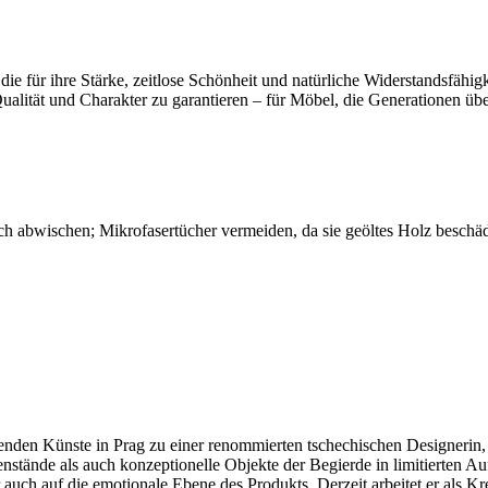
e für ihre Stärke, zeitlose Schönheit und natürliche Widerstandsfähigk
alität und Charakter zu garantieren – für Möbel, die Generationen üb
h abwischen; Mikrofasertücher vermeiden, da sie geöltes Holz beschädi
den Künste in Prag zu einer renommierten tschechischen Designerin, w
enstände als auch konzeptionelle Objekte der Begierde in limitierten 
 auch auf die emotionale Ebene des Produkts. Derzeit arbeitet er als Kr