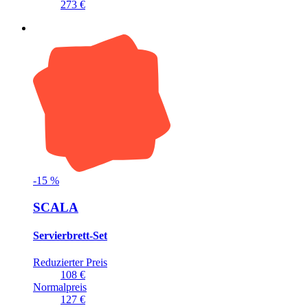
273 €
-
15
%
SCALA
Servierbrett-Set
Reduzierter Preis
108 €
Normalpreis
127 €