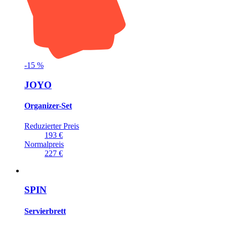
-
15
%
JOYO
Organizer-Set
Reduzierter Preis
193 €
Normalpreis
227 €
SPIN
Servierbrett