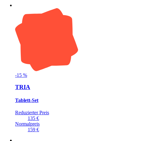
-
15
%
TRIA
Tablett-Set
Reduzierter Preis
135 €
Normalpreis
159 €