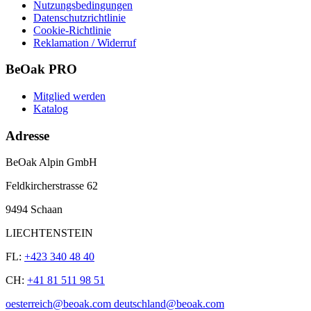
Nutzungsbedingungen
Datenschutzrichtlinie
Cookie-Richtlinie
Reklamation / Widerruf
BeOak PRO
Mitglied werden
Katalog
Adresse
BeOak Alpin GmbH
Feldkircherstrasse 62
9494 Schaan
LIECHTENSTEIN
FL:
+423 340 48 40
CH:
+41 81 511 98 51
oesterreich@beoak.com deutschland@beoak.com