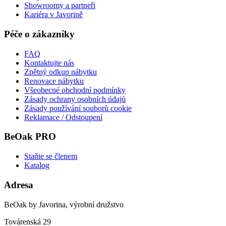
Showroomy a partneři
Kariéra v Javorině
Péče o zákazníky
FAQ
Kontaktujte nás
Zpětný odkup nábytku
Renovace nábytku
Všeobecné obchodní podmínky
Zásady ochrany osobních údajů
Zásady používání souborů cookie
Reklamace / Odstoupení
BeOak PRO
Staňte se členem
Katalog
Adresa
BeOak by Javorina, výrobní družstvo
Továrenská 29