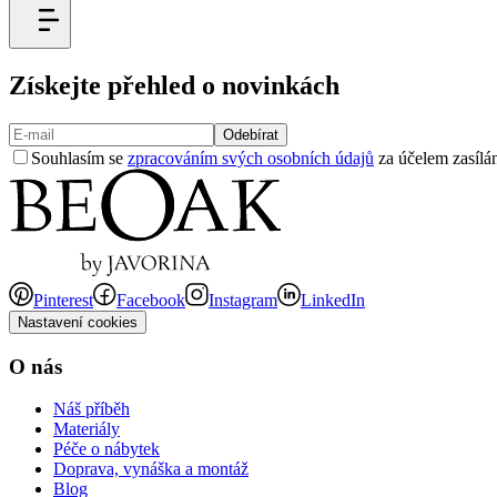
Získejte přehled o novinkách
Odebírat
Souhlasím se
zpracováním svých osobních údajů
za účelem zasílán
Pinterest
Facebook
Instagram
LinkedIn
Nastavení cookies
O nás
Náš příběh
Materiály
Péče o nábytek
Doprava, vynáška a montáž
Blog